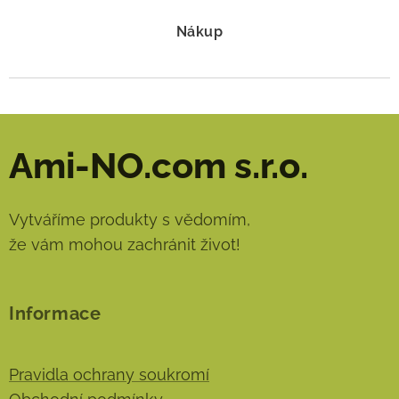
Nákup
Ami-NO.com s.r.o.
Vytváříme produkty s vědomím,
že vám mohou zachránit život!
Informace
Pravidla ochrany soukromí