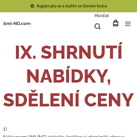
Registrujte se a staňte se členem klubu
Hledat
Ami-NO.com
IX. SHRNUTÍ
NABÍDKY,
SDĚLENÍ CENY
1)