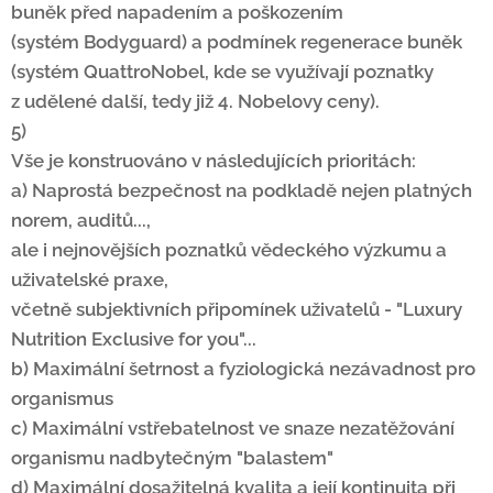
buněk před napadením a poškozením
(systém Bodyguard) a podmínek regenerace buněk
(systém QuattroNobel, kde se využívají poznatky
z udělené další, tedy již 4. Nobelovy ceny).
5)
Vše je konstruováno v následujících prioritách:
a) Naprostá bezpečnost na podkladě nejen platných
norem, auditů...,
ale i nejnovějších poznatků vědeckého výzkumu
a
uživatelské praxe,
včetně subjektivních připomínek uživatelů - "Luxury
Nutrition Exclusive for you"...
b) Maximální šetrnost a fyziologická nezávadnost pro
organismus
c) Maximální vstřebatelnost ve snaze nezatěžování
organismu nadbytečným "balastem"
d) Maximální dosažitelná kvalita a její kontinuita při