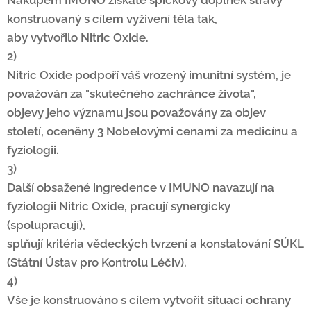
Nákupem IMUNO získáte špičkový doplněk stravy
konstruovaný s cílem vyživení těla tak,
aby vytvořilo Nitric Oxide.
2)
Nitric Oxide podpoří váš vrozený imunitní systém, je
považován za "skutečného zachránce života",
objevy jeho významu jsou považovány za objev
století, oceněny 3 Nobelovými cenami za medicínu a
fyziologii.
3)
Další obsažené ingredence v IMUNO navazují na
fyziologii Nitric Oxide, pracují synergicky
(spolupracují),
splňují kritéria vědeckých tvrzení a konstatování SÚKL
(Státní Ústav pro Kontrolu Léčiv).
4)
Vše je konstruováno s cílem vytvořit situaci ochrany