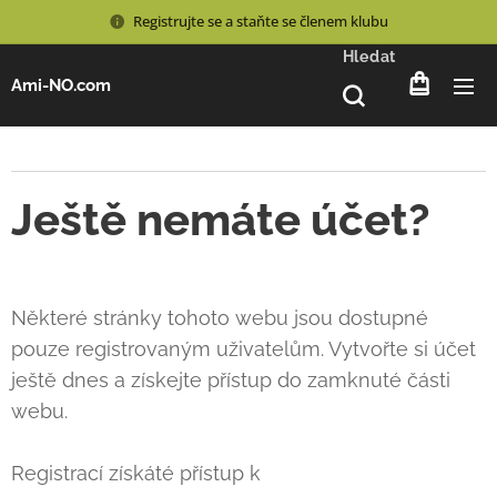
Registrujte se a staňte se členem klubu
Hledat
Ami-NO.com
Ještě nemáte účet?
Některé stránky tohoto webu jsou dostupné
pouze registrovaným uživatelům. Vytvořte si účet
ještě dnes a získejte přístup do zamknuté části
webu.
Registrací získáté přístup k