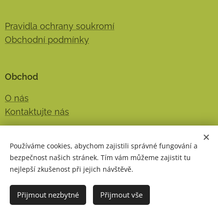
Pravidla ochrany soukromí
Obchodní podmínky
Obchod
O nás
Kontaktujte nás
Používáme cookies, abychom zajistili správné fungování a
Kontakt
bezpečnost našich stránek. Tím vám můžeme zajistit tu
nejlepší zkušenost při jejich návštěvě.
E-mail:
eshopaminocom@gmail.com
Telefon:
+420 733 403 400
Přijmout nezbytné
Přijmout vše