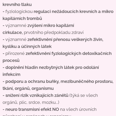
krevního tlaku
-
fyziologickou
regulaci nežádoucích krevních a mikro
kapilárních trombů
-
významné
zvýšení mikro kapilární
cirkulace,
prvotního předpokladu zdraví
-
významné
zefektivnění přenosu veškerých živin,
kyslíku a účinných látek
-
přirozené
zefektivnění fyziologických detoxikačních
procesů
- doplnění hladin nezbytných látek pro odolání
infekcím
- podporu a ochranu buňky, mezibuněčného prostoru,
tkání, orgánů, organismu
- snížení rizik vznikajících zánětů
(týká se všech
orgánů, plic, srdce, mozku...)
- neuro transmisní efekt NO
na všech úrovních