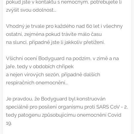
pokud jste v kontaktu s nemocným, potřebujete li
zvýšit svou odolnost...
Vhodný je trvale pro každého nad 60 let i všechny
ostatní, zejména pokud trávíte málo času
na slunci, případně jste li jakkoliv přetíženi.
Všichni ocení Bodyguard na podzim, v zimě a na
jaře, tedy v obdobích chřipek
a nejen virových sezón, případně dalších
respiračních onemocnění...
Je pravdou, že Bodyguard byl konstruován
speciálně pro posílení organismu proti SARS CoV - 2,
tedy patogenu způsobujícímu onemocnění Covid
19.