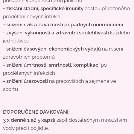
působení v orgánech v organismu
- získání stádní, specifické imunity
cestou přirozeného
prodělání nových infekcí
- snížení rizik a závažnosti případných onemocnění
- zvýšení výkonnosti a zdravotní spolehlivosti
každého
jednotlivce
- snížení časových, ekonomických výdajů
na řešení
zdravotních problémů
- snížení úmrtnosti, smrtnosti, komplikací
po
prodělaných infekcich
- snížení úrazovosti
na pracovištích a zejména ve
sportu
DOPORUČENÉ DÁVKOVÁNÍ:
3
x denně 1 až 5 kapslí
zapít dostatečným množstvím
vody před i po jídle.