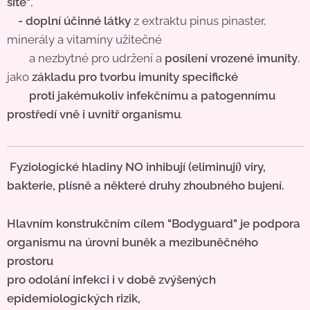
sítě"
,
- doplní účinné látky
z extraktu pinus pinaster,
minerály a vitamíny užitečné
a nezbytné pro udržení a
posílení vrozené imunity
,
jako
základu pro tvorbu imunity specifické
proti jakémukoliv infekčnímu a patogennímu
prostředí vně i uvnitř organismu
.
Fyziologické hladiny NO inhibují (eliminují) viry,
bakterie, plísně a některé druhy zhoubného bujení.
Hlavním konstrukčním cílem "Bodyguard" je podpora
organismu na úrovni buněk a mezibuněčného
prostoru
pro odolání infekci i v době zvýšených
epidemiologických rizik,