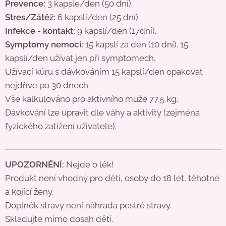
Prevence:
3 kapsle/den (50 dní).
Stres/Zátěž:
6 kapslí/den (25 dní).
Infekce - kontakt:
9 kapslí/den (17dní).
Symptomy nemoci:
15 kapslí za den (10 dní). 15
kapslí/den užívat jen při symptomech.
Užívací kúru s dávkováním 15 kapslí/den opakovat
nejdříve po 30 dnech.
Vše kalkulováno pro aktivního muže 77,5 kg.
Dávkování lze upravit dle váhy a aktivity (zejména
fyzického zatížení uživatele).
UPOZORNĚNÍ:
Nejde o lék!
Produkt není vhodný pro děti, osoby do 18 let, těhotné
a kojící ženy.
Doplněk stravy není náhrada pestré stravy.
Skladujte mimo dosah dětí.