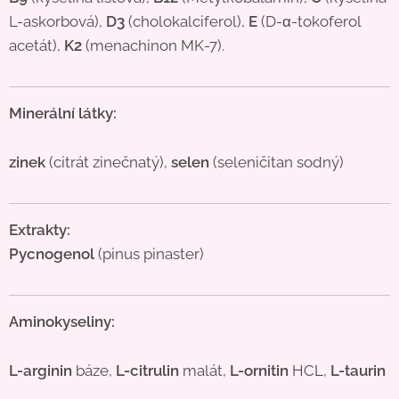
L-askorbová),
D3
(cholokalciferol),
E
(D-α-tokoferol
acetát),
K2
(menachinon MK-7).
Minerální látky:
zinek
(citrát zinečnatý),
selen
(seleničitan sodný)
Extrakty:
Pycnogenol
(pinus pinaster)
Aminokyseliny:
L-arginin
báze,
L-citrulin
malát,
L-ornitin
HCL,
L-taurin