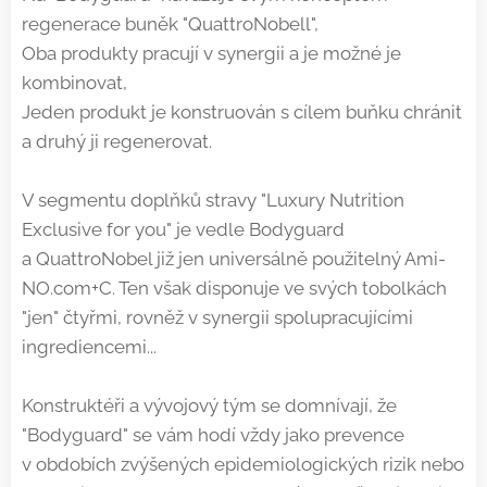
regenerace buněk "QuattroNobell",
Oba produkty pracují v synergii a je možné je
kombinovat,
Jeden produkt je konstruován s cílem buňku chránit
a druhý ji regenerovat.
V segmentu doplňků stravy "Luxury Nutrition
Exclusive for you" je vedle Bodyguard
a QuattroNobel již jen universálně použitelný Ami-
NO.com+C. Ten však disponuje ve svých tobolkách
"jen" čtyřmi, rovněž v synergii spolupracujícími
ingrediencemi...
Konstruktéři a vývojový tým se domnívají, že
"Bodyguard" se vám hodí vždy jako prevence
v obdobích zvýšených epidemiologických rizik nebo