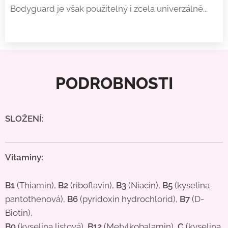
Bodyguard je však použitelný i zcela univerzálně...
PODROBN
OST
I
SLOŽENÍ:
Vitaminy:
B1
(Thiamin),
B2
(riboflavin),
B3
(Niacin),
B5
(kyselina
pantothenová),
B6
(pyridoxin hydrochlorid),
B7
(D-
Biotin),
B9
(kyselina listová),
B12
(Metylkobalamin),
C
(kyselina