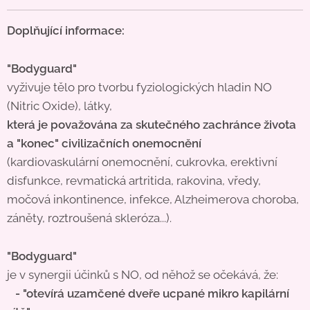
Doplňující informace:
"Bodyguard"
vyživuje tělo pro tvorbu fyziologických hladin NO
(Nitric Oxide), látky,
která je považována za skutečného zachránce života
a "konec" civilizačních onemocnění
(kardiovaskulární onemocnění, cukrovka, erektivní
disfunkce, revmatická artritida, rakovina, vředy,
močová inkontinence, infekce, Alzheimerova choroba,
záněty, roztroušená skleróza...).
"Bodyguard"
je v synergii účinků s NO, od něhož se očekává, že:
-
"otevírá uzamčené dveře ucpané mikro kapilární