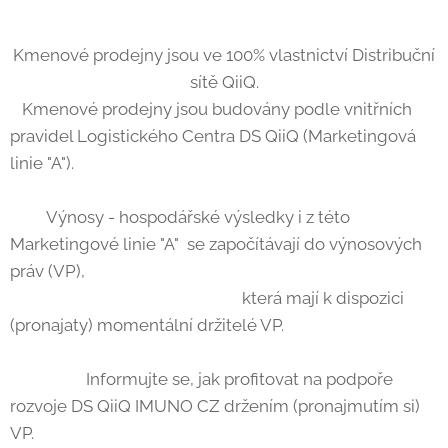
Kmenové prodejny jsou ve 100% vlastnictví Distribuční
sítě QiiQ.
Kmenové prodejny jsou budovány podle vnitřních
pravidel Logistického Centra DS QiiQ (Marketingová
linie "A").
Výnosy - hospodářské výsledky i z této
Marketingové linie "A" se započítávají do výnosových
práv (VP),
která mají k dispozici
(pronajaty) momentální držitelé VP.
Informujte se, jak profitovat na podpoře
rozvoje DS QiiQ IMUNO CZ držením (pronajmutím si)
VP.