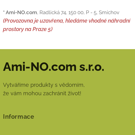
* Ami-NO.com
, Radlická 74, 150 00, P - 5, Smíchov
(Provozovna je uzavřena, hledáme vhodné náhradní
prostory na Praze 5)
Ami-NO.com s.r.o.
Vytváříme produkty s vědomím,
že vám mohou zachránit život!
Informace