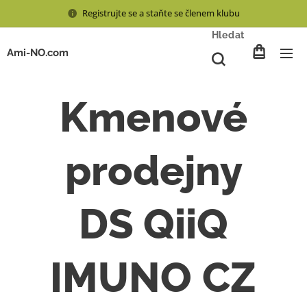
Registrujte se a staňte se členem klubu
Hledat
Ami-NO.com
Kmenové
prodejny
DS QiiQ
IMUNO
CZ