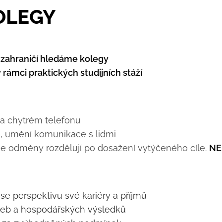
OLEGY
 zahraničí hledáme kolegy
rámci praktických studijních stáží
 a chytrém telefonu
e, umění komunikace s lidmi
 se odměny rozdělují po dosažení vytýčeného cíle.
NE
cí se perspektivu své kariéry a příjmů
ržeb a hospodářských výsledků