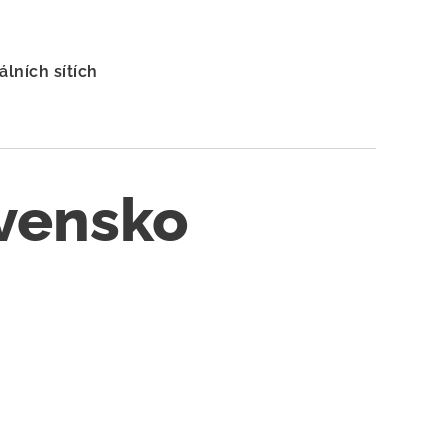
lních sítích
vensko