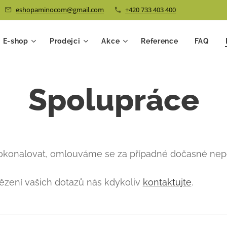
eshopaminocom@gmail.com
+420 733 403 400
E-shop
Prodejci
Akce
Reference
FAQ
Spolupráce
dokonalovat, omlouváme se za případné dočasné nep
vězení vašich dotazů nás kdykoliv
kontaktujte
.