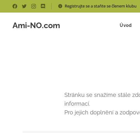
Registrujte se a staňte se členem klubu
Ami-NO.com
Úvod
Stránku se snažíme stále z
informací.
Pro jejich doplnění a zodpo