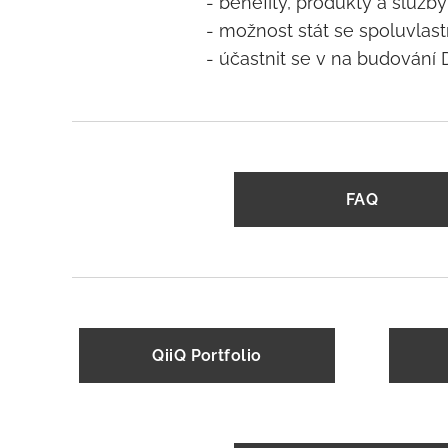
- benefity, produkty a slu
- možnost stát se spoluvlas
- účastnit se v na budování DS
FAQ
QiiQ Portfolio