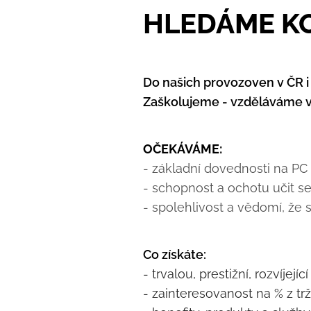
HLEDÁME K
Do našich provozoven v ČR i
Zaškolujeme - vzděláváme v 
OČEKÁVÁME:
- základní dovednosti na PC
- schopnost a ochotu učit s
- spolehlivost a vědomí, že
Co získáte:
- trvalou, prestižní, rozvíjejí
- zainteresovanost na % z t