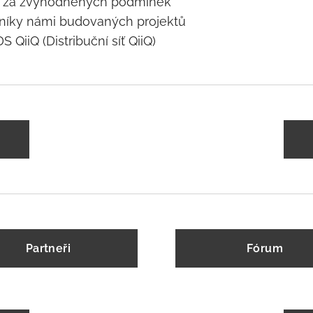
žby za zvýhodněných podmínek
tníky námi budovaných projektů
 QiiQ (Distribuční síť QiiQ)
Partneři
Fórum