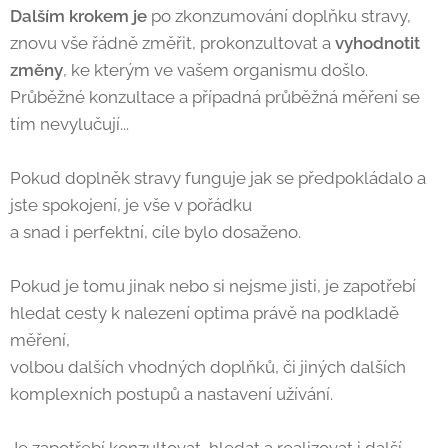
Dalším krokem je
po zkonzumování doplňku stravy,
znovu vše řádně změřit, prokonzultovat a
vyhodnotit
změny
, ke kterým ve vašem organismu došlo.
Průběžné konzultace a případná průběžná měření se
tím nevylučují...
Pokud doplněk stravy funguje jak se předpokládalo a
jste spokojení, je vše v pořádku
a snad i perfektní, cíle bylo dosaženo.
Pokud je tomu jinak nebo si nejsme jisti, je zapotřebí
hledat cesty k nalezení optima právě na podkladě
měření,
volbou dalších vhodných doplňků, či jiných dalších
komplexních postupů a nastavení užívání.
Je zapotřebí konzultovat, hledat a realizovat i další