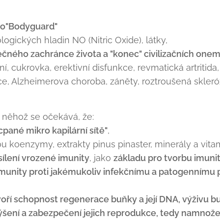
ko"Bodyguard"
ologických hladin NO (Nitric Oxide), látky,
ečného zachránce života a "konec" civilizačních one
 cukrovka, erektivní disfunkce, revmatická artritida,
, Alzheimerova choroba, záněty, roztroušená skleróza
d něhož se očekává, že:
ané mikro kapilární sítě"
,
ou koenzymy, extrakty pinus pinaster, minerály a vita
ílení vrozené imunity
, jako
základu pro tvorbu imunit
 imunity proti jakémukoliv infekčnímu a patogennímu 
tvoří schopnost regenerace buňky a její DNA, výživu bu
šení a zabezpečení jejich reprodukce, tedy namnožení