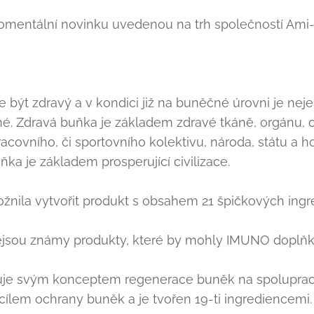
romentální novinku uvedenou na trh společností Ami-
 být zdravý a v kondici již na buněčné úrovni je neje
né. Zdravá buňka je základem zdravé tkáně, orgánu, 
racovního, či sportovního kolektivu, národa, státu a 
ňka je základem prosperující civilizace.
nila vytvořit produkt s obsahem 21 špičkových ingre
sou známy produkty, které by mohly IMUNO doplňk
je svým konceptem regenerace buněk na spolupracuj
 cílem ochrany buněk a je tvořen 19-ti ingrediencemi.