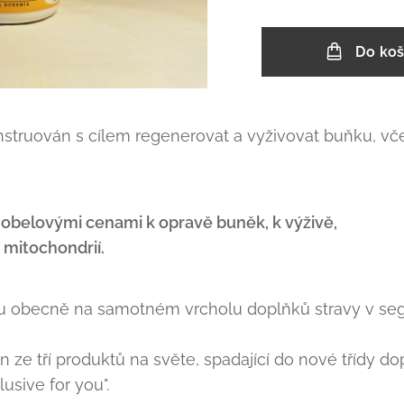
Do koš
nstruován s cílem regenerovat a vyživovat buňku, vče
Nobelovými cenami k opravě buněk, k výživě,
 mitochondrií.
 obecně na samotném vrcholu doplňků stravy v segm
n ze tří produktů na světe, spadající do nové třídy do
lusive for you".