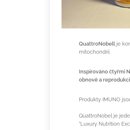
QuattroNobell
je ko
mitochondrii.
Inspirováno čtyřmi 
obnově a reprodukci
Produkty IMUNO jsou
QuattroNobel je jede
"Luxury Nutrition Exc