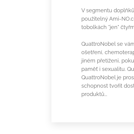
V segmentu doplňků s
použitelný Ami-NO.c
tobolkách "jen" čtyřm
QuattroNobel se vám
ošetření, chemoterapi
jiném přetíženi, pok
paměť i sexualitu. Qu
QuattroNobel je pros
schopnost tvořit do
produktů...