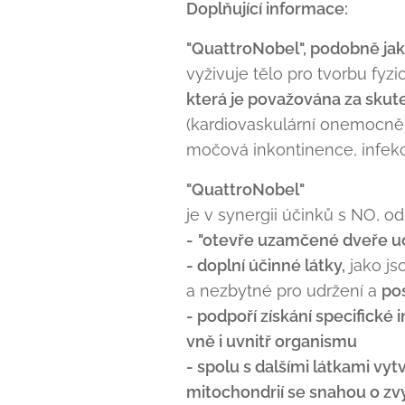
Doplňující informace:
"QuattroNobel", podobně ja
vyživuje tělo pro tvorbu fyzi
která je považována za skut
(kardiovaskulární onemocnění,
močová inkontinence, infekce
"QuattroNobel"
je v synergii účinků s NO, o
-
"otevře uzamčené dveře ucp
- doplní účinné látky,
jako js
a nezbytné pro udržení a
pos
- podpoří získání specifické
vně i uvnitř organismu
- spolu s dalšími látkami vy
mitochondrií se snahou o zvý