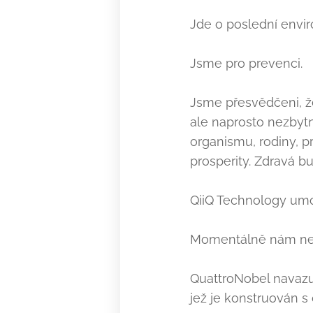
Jde o poslední envi
Jsme pro prevenci.
Jsme přesvědčeni, že
ale naprosto nezbyt
organismu, rodiny, p
prosperity. Zdravá bu
QiiQ Technology umož
Momentálně nám nej
QuattroNobel navazu
jež je konstruován s