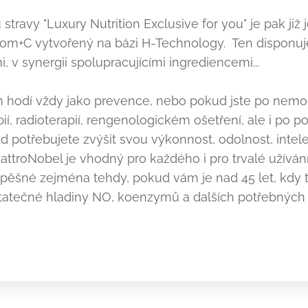
travy "Luxury Nutrition Exclusive for you" je pak již 
om+C vytvořený na bázi H-Technology. Ten disponuj
i, v synergii spolupracujícími ingrediencemi...
 hodí vždy jako prevence, nebo pokud jste po nemo
í, radioterapií, rengenologickém ošetření, ale i po po
ud potřebujete zvýšit svou výkonnost, odolnost, intel
attroNobel je vhodný pro každého i pro trvalé užívání.
pěšné zejména tehdy, pokud vám je nad 45 let, kdy t
statečné hladiny NO, koenzymů a dalších potřebnýc