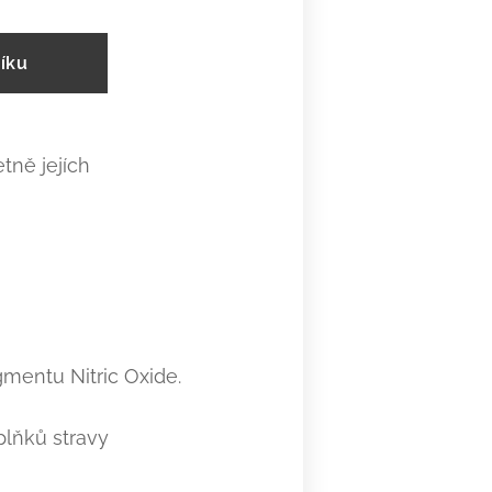
íku
tně jejích
entu Nitric Oxide.
plňků stravy