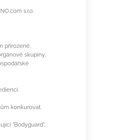
NO.com s.r.o.
n přirozené,
orgánové skupiny,
hospodářské
diencí.
ům konkurovat.
ící "Bodyguard",