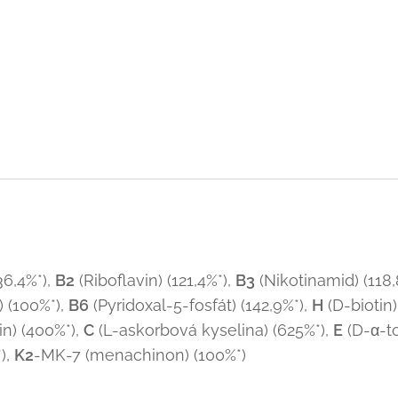
:
36,4%*),
B2
(Riboflavin) (121,4%*),
B3
(Nikotinamid) (118,
 (100%*),
B6
(Pyridoxal-5-fosfát) (142,9%*),
H
(D-biotin)
n) (400%*),
C
(L-askorbová kyselina) (625%*),
E
(D-α-to
),
K2
-MK-7 (menachinon) (100%*)