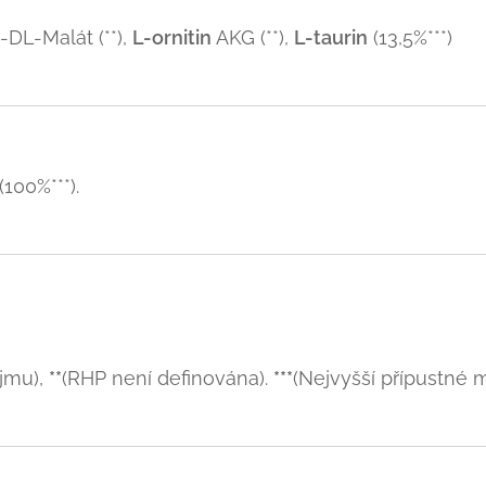
-DL-Malát (**),
L-ornitin
AKG (**),
L-taurin
(13,5%***)
(100%***).
íjmu),
**
(RHP není definována).
***
(Nejvyšší přípustné 