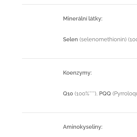
Minerální látky:
Selen
(selenomethionin) (10
Koenzymy:
Q10
(100%***),
PQQ
(Pyrroloqu
Aminokyseliny: