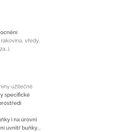
mocnění
 rakovina, vředy,
...).
míny užitečné
y specifické
prostředí
ňky i na úrovni
 uvnitř buňky...