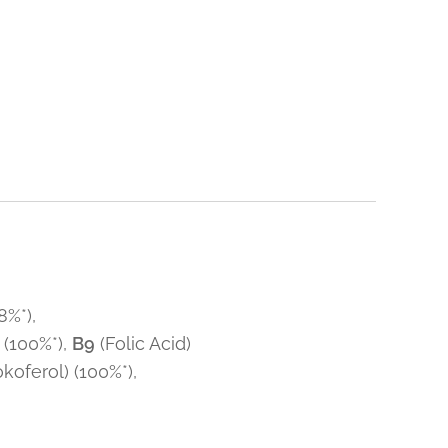
8%*),
 (100%*),
B9
(Folic Acid)
koferol) (100%*),