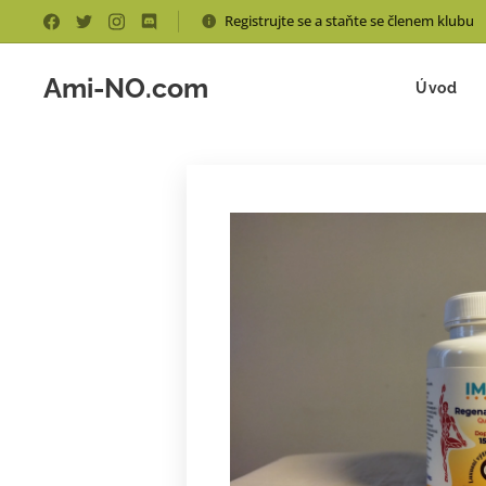
Registrujte se a staňte se členem klubu
Ami-NO.com
Úvod