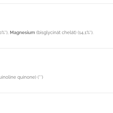
0%*),
Magnesium
(bisglycinát chelát) (14,1%*).
inoline quinone) (**)