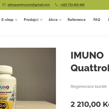
eshopaminocom@gmail.com
+420 733 403 400
E-shop
Prodejci
Akce
Reference
FAQ
IMUNO
Quattro
Regenerace buněk
2 210,00
K