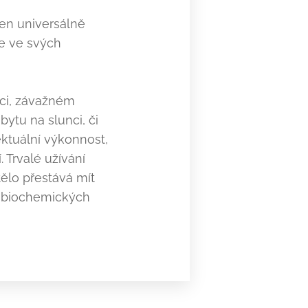
jen universálně
e ve svých
ci, závažném
bytu na slunci, či
ektuální výkonnost,
 Trvalé užívání
ělo přestává mít
h biochemických