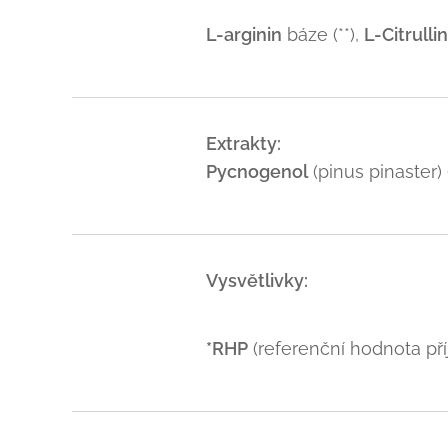
L-arginin
báze (**),
L-Citrullin
Extrakty:
Pycnogenol
(pinus pinaster) 
Vysvětlivky:
*RHP
(referenční hodnota př