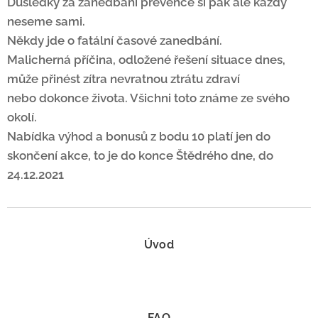
Důsledky za zanedbání prevence si pak ale každý
neseme sami.
Někdy jde o fatální časové zanedbání.
Malicherná příčina, odložené řešení situace dnes,
může přinést zítra nevratnou ztrátu zdraví
nebo dokonce života. Všichni toto známe ze svého
okolí.
Nabídka výhod a bonusů z bodu 10 platí jen do
skončení akce, to je do konce Štědrého dne, do
24.12.2021
Úvod
FAQ