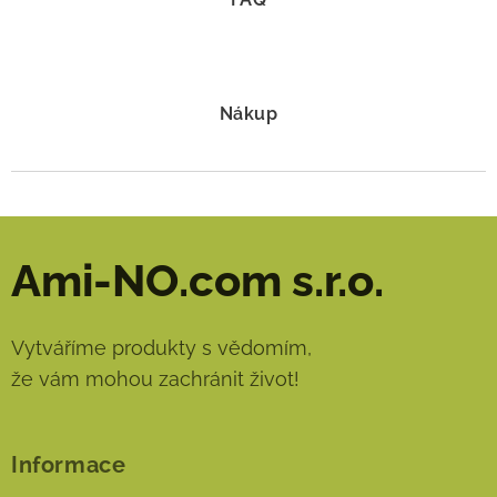
Nákup
Ami-NO.com s.r.o.
Vytváříme produkty s vědomím,
že vám mohou zachránit život!
Informace