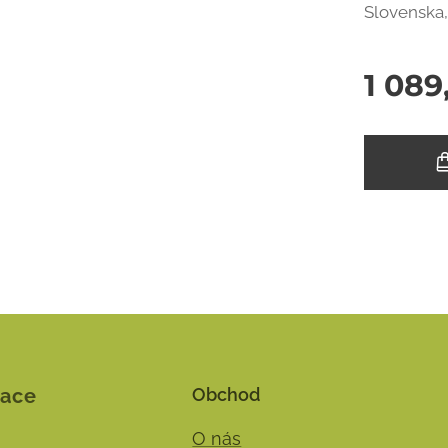
Slovenska,
1 089
mace
Obchod
O nás