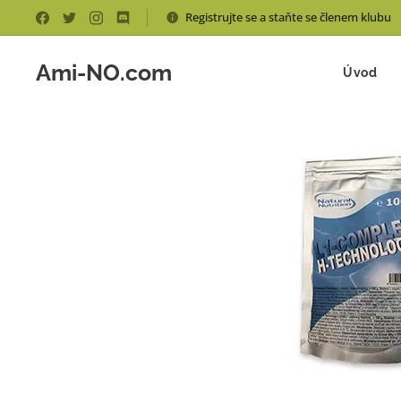
Registrujte se a staňte se členem klubu
Ami-NO.com
Úvod