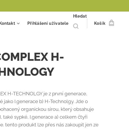
Hledat
Kontakt
Přihlášení uživatele
Košík
COMPLEX H-
HNOLOGY
X H-TECHNOLGY je z první generace,
 jako I.generace b) H-Technolgy. Jde o
ohacený organickou sírou, který obsahuje
, také sypké, I.generace a) celkem čtyři
e. tento produkt lze přes nás zakoupit jen ze