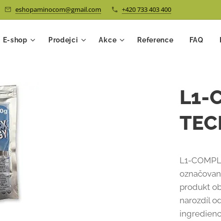
eshopaminocom@gmail.com
+420 733 403 400
E-shop
Prodejci
Akce
Reference
FAQ
L1-
TEC
L1-COMPLE
označované
produkt ob
narozdíl od
ingredienc